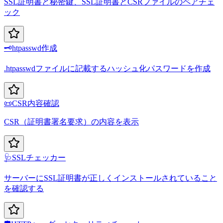
SSL証明書と秘密鍵、SSL証明書とCSRファイルのペアチェ
ック
🗝️
htpasswd作成
.htpasswdファイルに記載するハッシュ化パスワードを作成
📜
CSR内容確認
CSR（証明書署名要求）の内容を表示
🩺
SSLチェッカー
サーバーにSSL証明書が正しくインストールされていること
を確認する