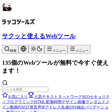
サクッと使えるWebツール
検索
メニュー
メニュー
135個のWebツールが無料で今すぐ使え
ます！
お気に入り
人気
テキスト
ネットワーク
SEO
セキュリテ
ィ
プログラミング
HTML
変換
時間
デザイン
画像
ランダム
ドメ
イン
動画
PDF
計算
音声
IPアドレス
生成
SNS
抽出
バリデーショ