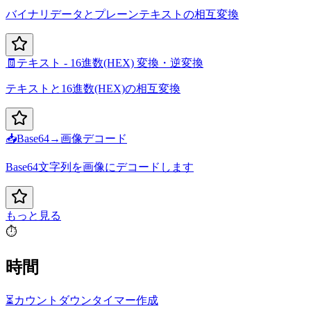
バイナリデータとプレーンテキストの相互変換
🧾
テキスト - 16進数(HEX) 変換・逆変換
テキストと16進数(HEX)の相互変換
📥
Base64→画像デコード
Base64文字列を画像にデコードします
もっと見る
⏱️
時間
⏳
カウントダウンタイマー作成