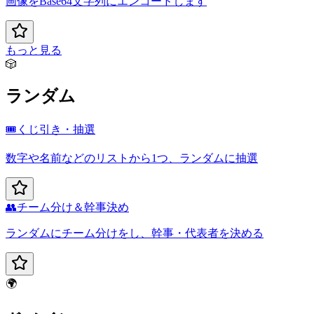
画像をBase64文字列にエンコードします
もっと見る
🎲
ランダム
🎟️
くじ引き・抽選
数字や名前などのリストから1つ、ランダムに抽選
👥
チーム分け＆幹事決め
ランダムにチーム分けをし、幹事・代表者を決める
🌍