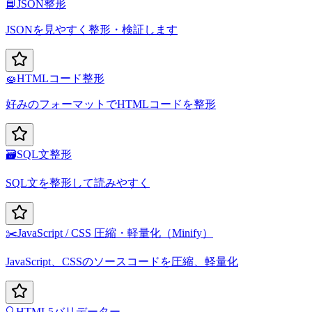
📘
JSON整形
JSONを見やすく整形・検証します
🧽
HTMLコード整形
好みのフォーマットでHTMLコードを整形
🗃️
SQL文整形
SQL文を整形して読みやすく
✂️
JavaScript / CSS 圧縮・軽量化（Minify）
JavaScript、CSSのソースコードを圧縮、軽量化
🔍
HTML5バリデーター