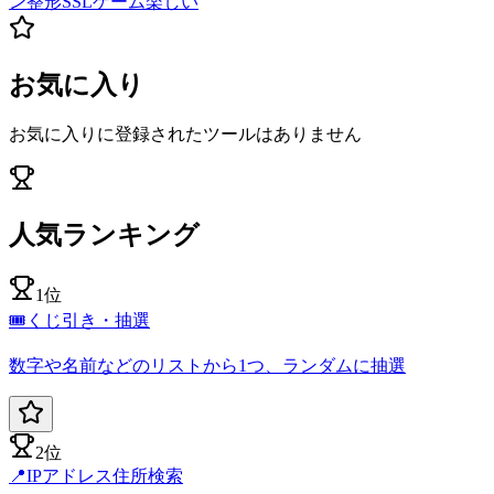
ン
整形
SSL
ゲーム
楽しい
お気に入り
お気に入りに登録されたツールはありません
人気ランキング
1位
🎟️
くじ引き・抽選
数字や名前などのリストから1つ、ランダムに抽選
2位
📍
IPアドレス住所検索