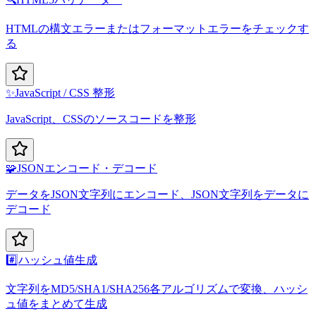
HTMLの構文エラーまたはフォーマットエラーをチェックす
る
✨
JavaScript / CSS 整形
JavaScript、CSSのソースコードを整形
🧩
JSONエンコード・デコード
データをJSON文字列にエンコード、JSON文字列をデータに
デコード
#️⃣
ハッシュ値生成
文字列をMD5/SHA1/SHA256各アルゴリズムで変換、ハッシ
ュ値をまとめて生成