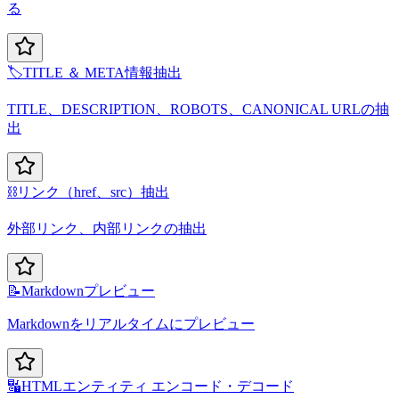
る
🏷️
TITLE ＆ META情報抽出
TITLE、DESCRIPTION、ROBOTS、CANONICAL URLの抽
出
⛓️
リンク（href、src）抽出
外部リンク、内部リンクの抽出
📝
Markdownプレビュー
Markdownをリアルタイムにプレビュー
🔣
HTMLエンティティ エンコード・デコード