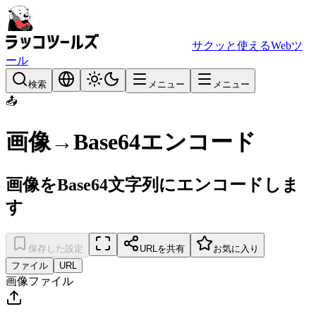
サクッと使えるWebツ
ール
検索
メニュー
メニュー
📤
画像→Base64エンコード
画像をBase64文字列にエンコードしま
す
保存した設定
URLを共有
お気に入り
ファイル
URL
画像ファイル