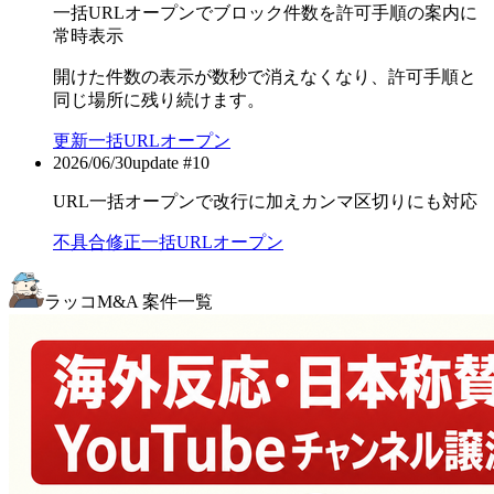
一括URLオープンでブロック件数を許可手順の案内に
常時表示
開けた件数の表示が数秒で消えなくなり、許可手順と
同じ場所に残り続けます。
更新
一括URLオープン
2026/06/30
update #
10
URL一括オープンで改行に加えカンマ区切りにも対応
不具合修正
一括URLオープン
ラッコM&A 案件一覧