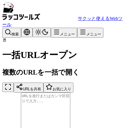
サクッと使えるWebツ
ール
検索
メニュー
メニュー
🚪
一括URLオープン
複数のURLを一括で開く
URLを共有
お気に入り