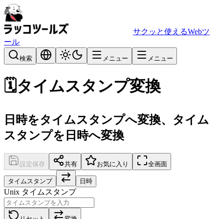
サクッと使えるWebツ
ール
検索
メニュー
メニュー
🗓️
タイムスタンプ変換
日時をタイムスタンプへ変換、タイム
スタンプを日時へ変換
設定保存
共有
お気に入り
全画面
タイムスタンプ
日時
Unix タイムスタンプ
リセット
変換