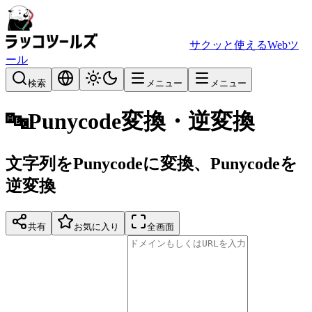
サクッと使えるWebツ
ール
検索
メニュー
メニュー
🔤
Punycode変換・逆変換
文字列をPunycodeに変換、Punycodeを
逆変換
共有
お気に入り
全画面