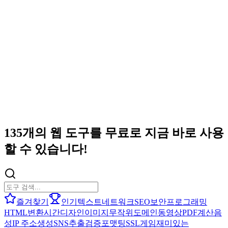
135개의 웹 도구를 무료로 지금 바로 사용
할 수 있습니다!
즐겨찾기
인기
텍스트
네트워크
SEO
보안
프로그래밍
HTML
변환
시간
디자인
이미지
무작위
도메인
동영상
PDF
계산
음
성
IP 주소
생성
SNS
추출
검증
포맷팅
SSL
게임
재미있는