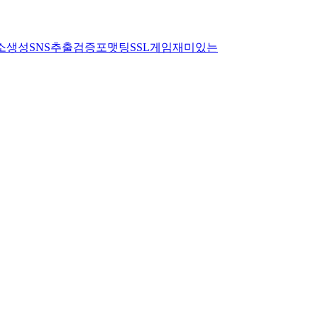
소
생성
SNS
추출
검증
포맷팅
SSL
게임
재미있는