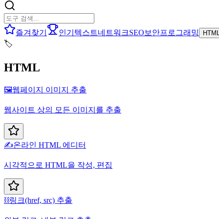
즐겨찾기
인기
텍스트
네트워크
SEO
보안
프로그래밍
HTM
🏷️
HTML
🖼️
웹페이지 이미지 추출
웹사이트 상의 모든 이미지를 추출
✍️
온라인 HTML 에디터
시각적으로 HTML을 작성, 편집
⛓️
링크(href, src) 추출