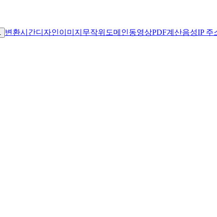
변환
시간
디자인
이미지
무작위
도메인
동영상
PDF
계산
음성
IP 주
L