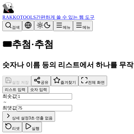
RAKKOTOOLS
간편하게 쓸 수 있는 웹 도구
검색
메뉴
메뉴
🎟️
추첨·추첨
숫자나 이름 등의 리스트에서 하나를 무작
설정 저장
공유
즐겨찾기
전체 화면
리스트 입력
숫자 입력
최솟값
~
최댓값
상세 설정
3초·연출 없음
리셋
실행