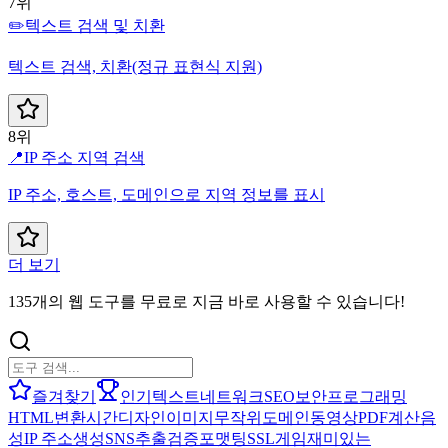
7위
✏️
텍스트 검색 및 치환
텍스트 검색, 치환(정규 표현식 지원)
8위
📍
IP 주소 지역 검색
IP 주소, 호스트, 도메인으로 지역 정보를 표시
더 보기
135개의 웹 도구를 무료로 지금 바로 사용할 수 있습니다!
즐겨찾기
인기
텍스트
네트워크
SEO
보안
프로그래밍
HTML
변환
시간
디자인
이미지
무작위
도메인
동영상
PDF
계산
음
성
IP 주소
생성
SNS
추출
검증
포맷팅
SSL
게임
재미있는