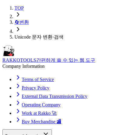
TOP
🔄
변환
Unicode 문자 변환·검색
RAKKOTOOLS
간편하게 쓸 수 있는 웹 도구
Company Information
Terms of Service
Privacy Policy
External Data Transmission Policy
Operating Company
Work at Rakko 🚀
Buy Merchandise 🏬