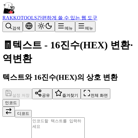
RAKKOTOOLS
간편하게 쓸 수 있는 웹 도구
검색
메뉴
메뉴
🧾
텍스트 - 16진수(HEX) 변환·
역변환
텍스트와 16진수(HEX)의 상호 변환
설정 저장
공유
즐겨찾기
전체 화면
인코드
디코드