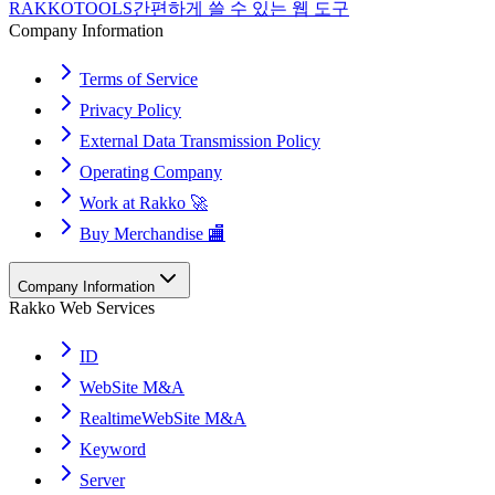
RAKKOTOOLS
간편하게 쓸 수 있는 웹 도구
Company Information
Terms of Service
Privacy Policy
External Data Transmission Policy
Operating Company
Work at Rakko 🚀
Buy Merchandise 🏬
Company Information
Rakko Web Services
ID
WebSite M&A
RealtimeWebSite M&A
Keyword
Server