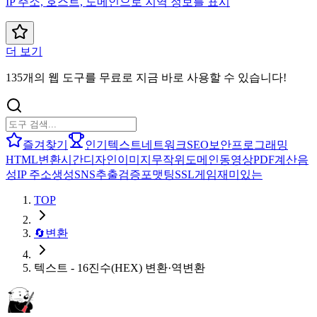
IP 주소, 호스트, 도메인으로 지역 정보를 표시
더 보기
135개의 웹 도구를 무료로 지금 바로 사용할 수 있습니다!
즐겨찾기
인기
텍스트
네트워크
SEO
보안
프로그래밍
HTML
변환
시간
디자인
이미지
무작위
도메인
동영상
PDF
계산
음
성
IP 주소
생성
SNS
추출
검증
포맷팅
SSL
게임
재미있는
TOP
🔄
변환
텍스트 - 16진수(HEX) 변환·역변환