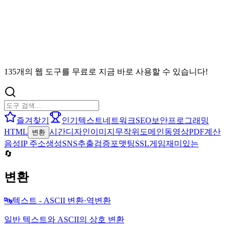
135개의 웹 도구를 무료로 지금 바로 사용할 수 있습니다!
즐겨찾기
인기
텍스트
네트워크
SEO
보안
프로그래밍
HTML
시간
디자인
이미지
무작위
도메인
동영상
PDF
계산
변환
음성
IP 주소
생성
SNS
추출
검증
포맷팅
SSL
게임
재미있는
🔄
변환
🔤
텍스트 - ASCII 변환·역변환
일반 텍스트와 ASCII의 상호 변환