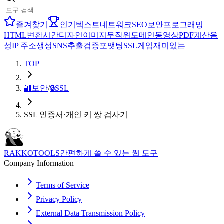
즐겨찾기
인기
텍스트
네트워크
SEO
보안
프로그래밍
HTML
변환
시간
디자인
이미지
무작위
도메인
동영상
PDF
계산
음
성
IP 주소
생성
SNS
추출
검증
포맷팅
SSL
게임
재미있는
TOP
🔐
보안
/
🔒
SSL
SSL 인증서·개인 키 쌍 검사기
RAKKOTOOLS
간편하게 쓸 수 있는 웹 도구
Company Information
Terms of Service
Privacy Policy
External Data Transmission Policy