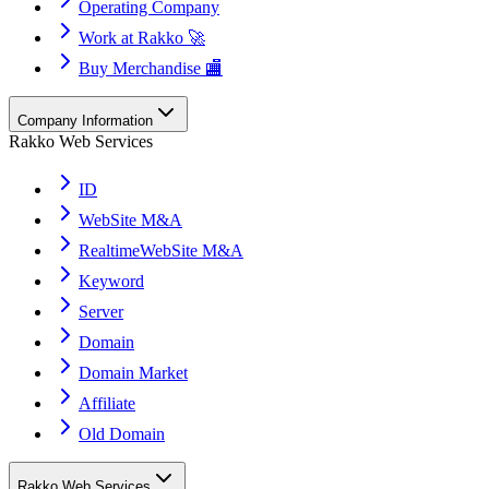
Operating Company
Work at Rakko 🚀
Buy Merchandise 🏬
Company Information
Rakko Web Services
ID
WebSite M&A
RealtimeWebSite M&A
Keyword
Server
Domain
Domain Market
Affiliate
Old Domain
Rakko Web Services