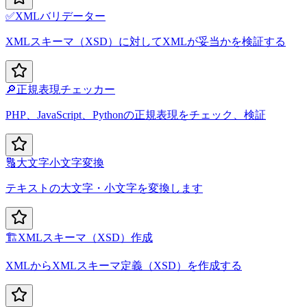
✅
XMLバリデーター
XMLスキーマ（XSD）に対してXMLが妥当かを検証する
🔎
正規表現チェッカー
PHP、JavaScript、Pythonの正規表現をチェック、検証
🔠
大文字小文字変換
テキストの大文字・小文字を変換します
🏗️
XMLスキーマ（XSD）作成
XMLからXMLスキーマ定義（XSD）を作成する