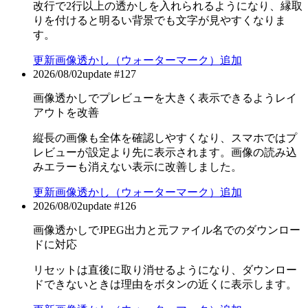
改行で2行以上の透かしを入れられるようになり、縁取
りを付けると明るい背景でも文字が見やすくなりま
す。
更新
画像透かし（ウォーターマーク）追加
2026/08/02
update #
127
画像透かしでプレビューを大きく表示できるようレイ
アウトを改善
縦長の画像も全体を確認しやすくなり、スマホではプ
レビューが設定より先に表示されます。画像の読み込
みエラーも消えない表示に改善しました。
更新
画像透かし（ウォーターマーク）追加
2026/08/02
update #
126
画像透かしでJPEG出力と元ファイル名でのダウンロー
ドに対応
リセットは直後に取り消せるようになり、ダウンロー
ドできないときは理由をボタンの近くに表示します。