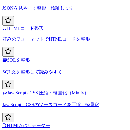
JSONを見やすく整形・検証します
🧽
HTMLコード整形
好みのフォーマットでHTMLコードを整形
🗃️
SQL文整形
SQL文を整形して読みやすく
✂️
JavaScript / CSS 圧縮・軽量化（Minify）
JavaScript、CSSのソースコードを圧縮、軽量化
🔍
HTML5バリデーター