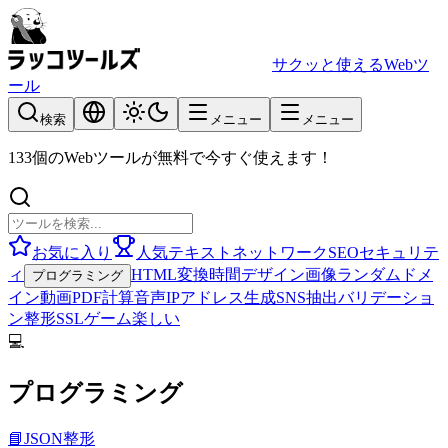
サクッと使えるWebツ
ール
検索
メニュー
メニュー
133個のWebツールが無料で今すぐ使えます！
お気に入り
人気
テキスト
ネットワーク
SEO
セキュリテ
ィ
HTML
変換
時間
デザイン
画像
ランダム
ドメ
プログラミング
イン
動画
PDF
計算
音声
IPアドレス
生成
SNS
抽出
バリデーショ
ン
整形
SSL
ゲーム
楽しい
💻
プログラミング
📘
JSON整形