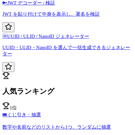
🔑
JWT デコーダー / 検証
JWT を貼り付けて中身を表示し、署名を検証
🆔
UUID / ULID / NanoID ジェネレーター
UUID・ULID・NanoID を選んで一括生成できるジェネレー
ター
人気ランキング
1位
🎟️
くじ引き・抽選
数字や名前などのリストから1つ、ランダムに抽選