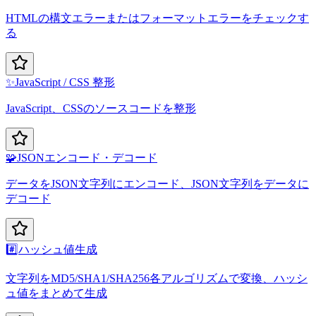
HTMLの構文エラーまたはフォーマットエラーをチェックす
る
✨
JavaScript / CSS 整形
JavaScript、CSSのソースコードを整形
🧩
JSONエンコード・デコード
データをJSON文字列にエンコード、JSON文字列をデータに
デコード
#️⃣
ハッシュ値生成
文字列をMD5/SHA1/SHA256各アルゴリズムで変換、ハッシ
ュ値をまとめて生成