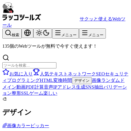
サクッと使えるWebツ
ール
検索
メニュー
メニュー
135個のWebツールが無料で今すぐ使えます！
お気に入り
人気
テキスト
ネットワーク
SEO
セキュリテ
ィ
プログラミング
HTML
変換
時間
画像
ランダム
ド
デザイン
メイン
動画
PDF
計算
音声
IPアドレス
生成
SNS
抽出
バリデーシ
ョン
整形
SSL
ゲーム
楽しい
🎨
デザイン
🌈
画像カラーピッカー