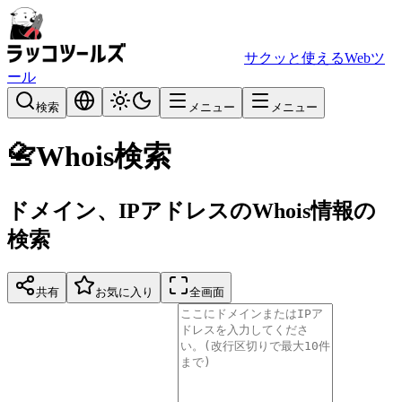
サクッと使えるWebツ
ール
検索
メニュー
メニュー
📇
Whois検索
ドメイン、IPアドレスのWhois情報の
検索
共有
お気に入り
全画面