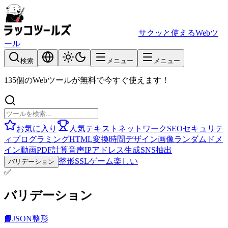
サクッと使えるWebツ
ール
検索
メニュー
メニュー
135個のWebツールが無料で今すぐ使えます！
お気に入り
人気
テキスト
ネットワーク
SEO
セキュリテ
ィ
プログラミング
HTML
変換
時間
デザイン
画像
ランダム
ドメ
イン
動画
PDF
計算
音声
IPアドレス
生成
SNS
抽出
整形
SSL
ゲーム
楽しい
バリデーション
✅
バリデーション
📘
JSON整形