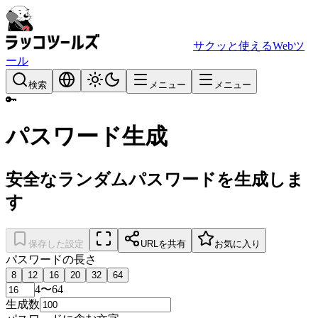
サクッと使えるWebツ
ール
検索
メニュー
メニュー
🔑
パスワード生成
安全なランダムパスワードを生成しま
す
保存した設定
URLを共有
お気に入り
パスワードの長さ
8
12
16
20
32
64
4〜64
生成数