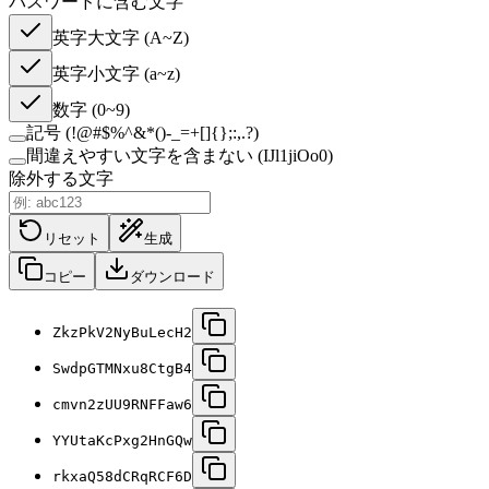
パスワードに含む文字
英字大文字 (A~Z)
英字小文字 (a~z)
数字 (0~9)
記号 (!@#$%^&*()-_=+[]{};:,.?)
間違えやすい文字を含まない (IJl1jiOo0)
除外する文字
リセット
生成
コピー
ダウンロード
ZkzPkV2NyBuLecH2
SwdpGTMNxu8CtgB4
cmvn2zUU9RNFFaw6
YYUtaKcPxg2HnGQw
rkxaQ58dCRqRCF6D