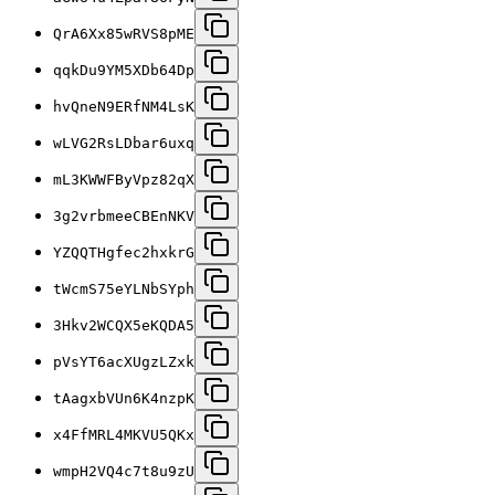
QrA6Xx85wRVS8pME
qqkDu9YM5XDb64Dp
hvQneN9ERfNM4LsK
wLVG2RsLDbar6uxq
mL3KWWFByVpz82qX
3g2vrbmeeCBEnNKV
YZQQTHgfec2hxkrG
tWcmS75eYLNbSYph
3Hkv2WCQX5eKQDA5
pVsYT6acXUgzLZxk
tAagxbVUn6K4nzpK
x4FfMRL4MKVU5QKx
wmpH2VQ4c7t8u9zU