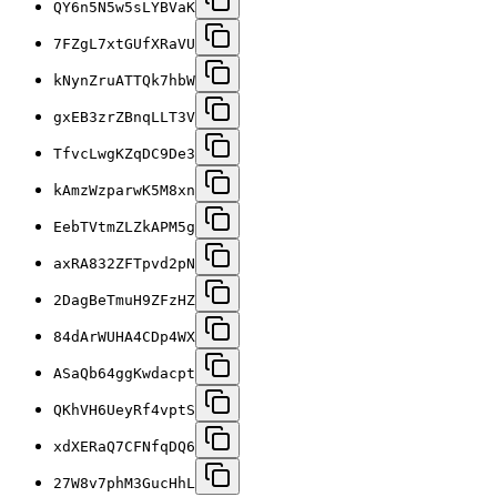
QY6n5N5w5sLYBVaK
7FZgL7xtGUfXRaVU
kNynZruATTQk7hbW
gxEB3zrZBnqLLT3V
TfvcLwgKZqDC9De3
kAmzWzparwK5M8xn
EebTVtmZLZkAPM5g
axRA832ZFTpvd2pN
2DagBeTmuH9ZFzHZ
84dArWUHA4CDp4WX
ASaQb64ggKwdacpt
QKhVH6UeyRf4vptS
xdXERaQ7CFNfqDQ6
27W8v7phM3GucHhL