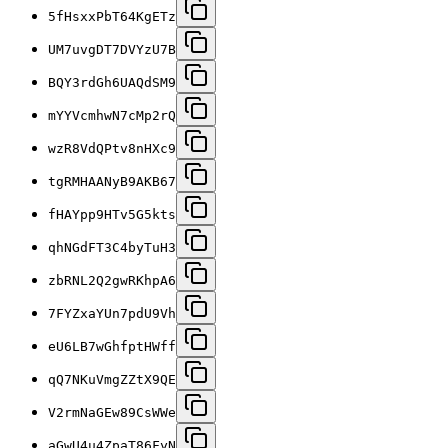
5fHsxxPbT64KgETz
UM7uvgDT7DVYzU7B
BQY3rdGh6UAQdSM9
mYYVcmhwN7cMp2rQ
wzR8VdQPtv8nHXc9
tgRMHAANyB9AKB67
fHAYpp9HTv5G5kts
qhNGdFT3C4byTuH3
zbRNL2Q2gwRKhpA6
7FYZxaYUn7pdU9Vh
eU6LB7wGhfptHWff
qQ7NKuVmgZZtX9QE
V2rmNaGEw89CsWWe
aGwU4u4ZpaT86FyN