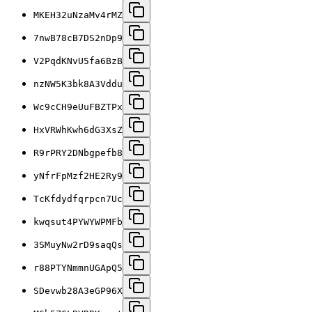
MKEH32uNzaMv4rMZ
7nwB78cB7DS2nDp9
V2PqdKNvU5fa6BzB
nzNW5K3bk8A3Vddu
Wc9cCH9eUuFBZTPx
HxVRWhKwh6dG3XsZ
R9rPRY2DNbgpefb8
yNfrFpMzf2HE2Ry9
TcKfdydfqrpcn7Uc
kwqsut4PYWYWPMFb
3SMuyNw2rD9saqQs
r88PTYNmmnUGApQ5
SDevwb28A3eGP96X