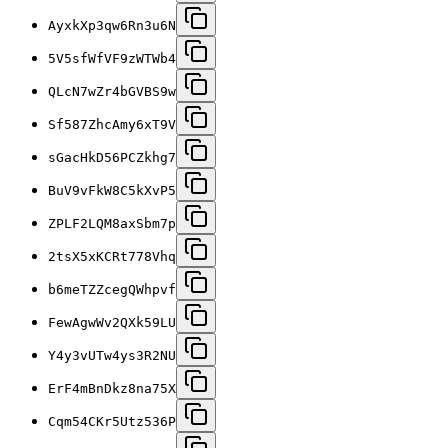
AyxkXp3qw6Rn3u6N
5V5sfWfVF9zWTWb4
QLcN7wZr4bGVBS9w
Sf587ZhcAmy6xT9V
sGacHkD56PCZkhg7
BuV9vFkW8C5kXvP5
ZPLF2LQM8axSbm7p
2tsX5xKCRt778Vhq
b6meTZZcegQWhpvf
FewAgwWv2QXk59LU
Y4y3vUTw4ys3R2NU
ErF4mBnDkz8na75X
Cqm54CKr5Utz536P