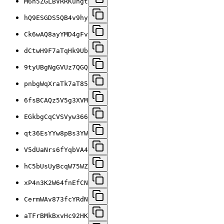
M6h5ZGLBVRRKungt
hQ9ESGDS5QB4v9hy
Ck6wAQ8ayYMD4gFv
dCtwH9F7aTqHk9Ub
9tyUBgNgGVUz7QGQ
pnbgWqXraTk7aT85
6fsBCAQz5V5g3XVM
EGkbgCqCVSVyw366
qt36EsYYw8pBs3YW
V5dUaNrs6fYqbVA4
hC5bUsUyBcqW75WZ
xP4n3K2W64fnEfCN
CermWAv873fcYRdN
aTFrBMkBxvHc92HK