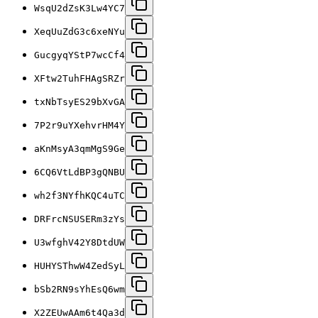
WsqU2dZsK3Lw4YC7
XeqUuZdG3c6xeNYu
GucgyqYStP7wcCf4
XFtw2TuhFHAgSRZr
txNbTsyES29bXvGA
7P2r9uYXehvrHM4Y
aKnMsyA3qmMgS9Ge
6CQ6VtLdBP3gQNBU
wh2f3NYfhKQC4uTC
DRFrcNSUSERm3zYs
U3wfghV42Y8DtdUW
HUHYSThwW4ZedSyL
bSb2RN9sYhEsQ6wm
X2ZEUwAAm6t4Qa3d