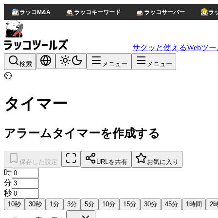
ラッコM&A
ラッコキーワード
ラッコサーバー
ラ
サクッと使えるWebツー
検索
メニュー
メニュー
⏲️
タイマー
アラームタイマーを作成する
保存した設定
URLを共有
お気に入り
時
分
秒
10秒
30秒
1分
3分
5分
10分
15分
30分
45分
1時間
2