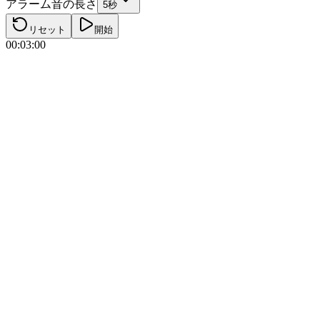
アラーム音の長さ
5秒
リセット
開始
00:03:00