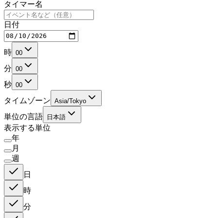
タイマー名
日付
時
00
分
00
秒
00
タイムゾーン
Asia/Tokyo
単位の言語
日本語
表示する単位
年
月
週
日
時
分