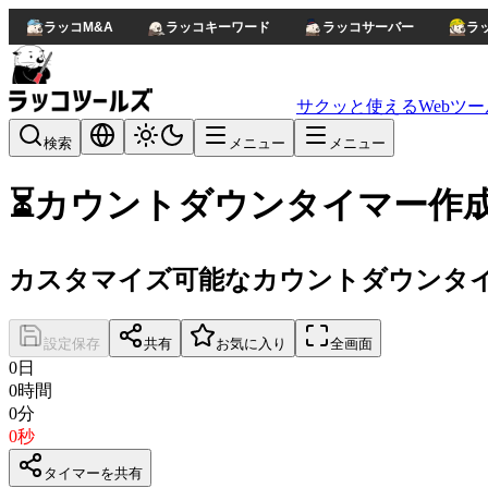
ラッコM&A
ラッコキーワード
ラッコサーバー
ラ
サクッと使えるWebツー
検索
メニュー
メニュー
⏳
カウントダウンタイマー作
カスタマイズ可能なカウントダウンタイ
設定保存
共有
お気に入り
全画面
0
日
0
時間
0
分
0
秒
タイマーを共有