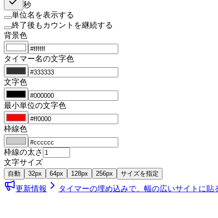
秒
単位名を表示する
終了後もカウントを継続する
背景色
タイマー名の文字色
文字色
最小単位の文字色
枠線色
枠線の太さ
文字サイズ
自動
32px
64px
128px
256px
サイズを指定
更新情報
タイマーの埋め込みで、幅の広いサイトに貼