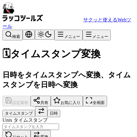
サクッと使えるWebツ
ール
検索
メニュー
メニュー
🗓️
タイムスタンプ変換
日時をタイムスタンプへ変換、タイム
スタンプを日時へ変換
設定保存
共有
お気に入り
全画面
タイムスタンプ
日時
Unix タイムスタンプ
リセット
変換