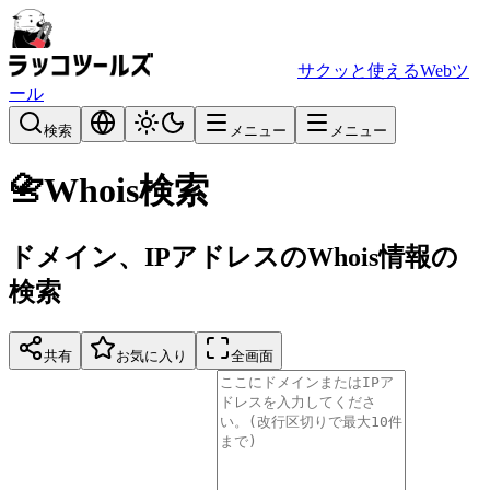
サクッと使えるWebツ
ール
検索
メニュー
メニュー
📇
Whois検索
ドメイン、IPアドレスのWhois情報の
検索
共有
お気に入り
全画面