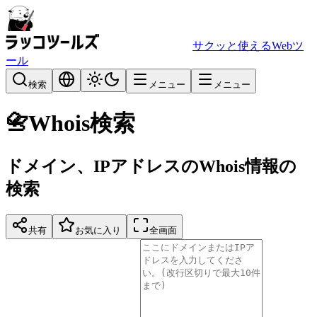
サクッと使えるWebツ
ール
検索
メニュー
メニュー
📇
Whois検索
ドメイン、IPアドレスのWhois情報の
検索
共有
お気に入り
全画面