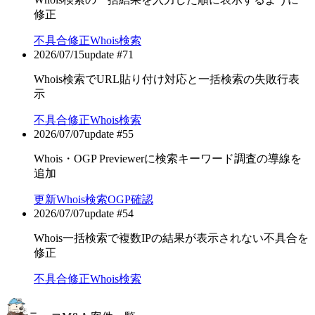
修正
不具合修正
Whois検索
2026/07/15
update #
71
Whois検索でURL貼り付け対応と一括検索の失敗行表
示
不具合修正
Whois検索
2026/07/07
update #
55
Whois・OGP Previewerに検索キーワード調査の導線を
追加
更新
Whois検索
OGP確認
2026/07/07
update #
54
Whois一括検索で複数IPの結果が表示されない不具合を
修正
不具合修正
Whois検索