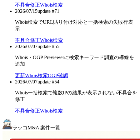
不具合修正
Whois検索
2026/07/15
update #
71
Whois検索でURL貼り付け対応と一括検索の失敗行表
示
不具合修正
Whois検索
2026/07/07
update #
55
Whois・OGP Previewerに検索キーワード調査の導線を
追加
更新
Whois検索
OGP確認
2026/07/07
update #
54
Whois一括検索で複数IPの結果が表示されない不具合を
修正
不具合修正
Whois検索
ラッコM&A 案件一覧