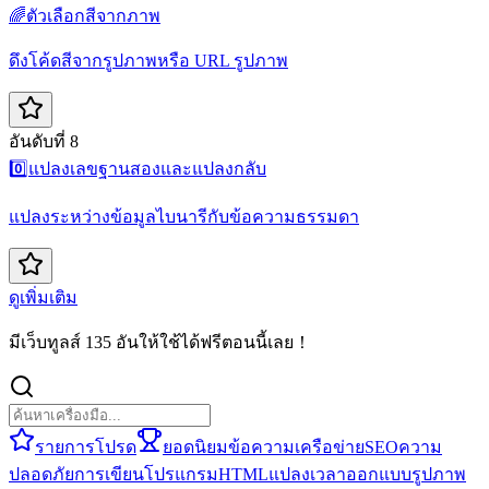
🌈
ตัวเลือกสีจากภาพ
ดึงโค้ดสีจากรูปภาพหรือ URL รูปภาพ
อันดับที่ 8
0️⃣
แปลงเลขฐานสองและแปลงกลับ
แปลงระหว่างข้อมูลไบนารีกับข้อความธรรมดา
ดูเพิ่มเติม
มีเว็บทูลส์ 135 อันให้ใช้ได้ฟรีตอนนี้เลย！
รายการโปรด
ยอดนิยม
ข้อความ
เครือข่าย
SEO
ความ
ปลอดภัย
การเขียนโปรแกรม
HTML
แปลง
เวลา
ออกแบบ
รูปภาพ