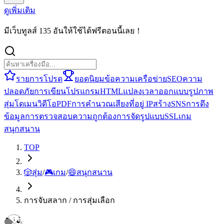
ดูเพิ่มเติม
มีเว็บทูลส์ 135 อันให้ใช้ได้ฟรีตอนนี้เลย！
รายการโปรด
ยอดนิยม
ข้อความ
เครือข่าย
SEO
ความ
ปลอดภัย
การเขียนโปรแกรม
HTML
แปลง
เวลา
ออกแบบ
รูปภาพ
สุ่ม
โดเมน
วิดีโอ
PDF
การคำนวณ
เสียง
ที่อยู่ IP
สร้าง
SNS
การดึง
ข้อมูล
การตรวจสอบความถูกต้อง
การจัดรูปแบบ
SSL
เกม
สนุกสนาน
TOP
🎲
สุ่ม
/
🎮
เกม
/
😄
สนุกสนาน
การจับสลาก / การสุ่มเลือก