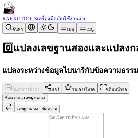
RAKKOTOOLS
เครื่องมือเว็บใช้งานง่าย
ค้นหา
เมนู
เมนู
0️⃣
แปลงเลขฐานสองและแปลงกล
แปลงระหว่างข้อมูลไบนารีกับข้อความธรร
บันทึกการตั้งค่า
แชร์
รายการโปรด
เต็มหน้าจอ
ข้อความ→เลขฐานสอง
เลขฐานสอง→ข้อความ