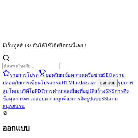
มีเว็บทูลส์ 133 อันให้ใช้ได้ฟรีตอนนี้เลย！
รายการโปรด
ยอดนิยม
ข้อความ
เครือข่าย
SEO
ความ
ปลอดภัย
การเขียนโปรแกรม
HTML
แปลง
เวลา
รูปภาพ
ออกแบบ
สุ่ม
โดเมน
วิดีโอ
PDF
การคำนวณ
เสียง
ที่อยู่ IP
สร้าง
SNS
การดึง
ข้อมูล
การตรวจสอบความถูกต้อง
การจัดรูปแบบ
SSL
เกม
สนุกสนาน
🎨
ออกแบบ