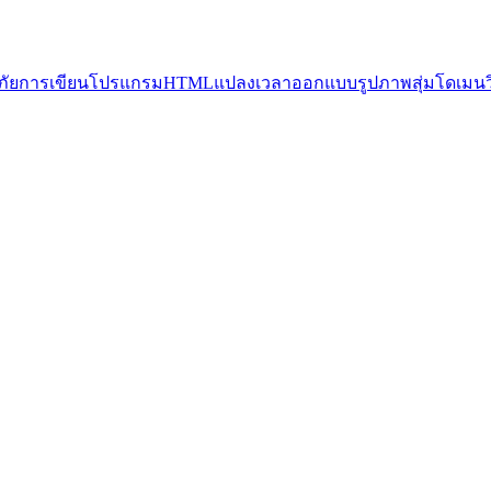
ัย
การเขียนโปรแกรม
HTML
แปลง
เวลา
ออกแบบ
รูปภาพ
สุ่ม
โดเมน