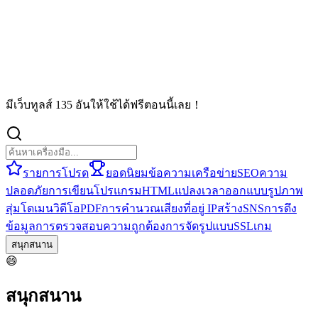
มีเว็บทูลส์ 135 อันให้ใช้ได้ฟรีตอนนี้เลย！
รายการโปรด
ยอดนิยม
ข้อความ
เครือข่าย
SEO
ความ
ปลอดภัย
การเขียนโปรแกรม
HTML
แปลง
เวลา
ออกแบบ
รูปภาพ
สุ่ม
โดเมน
วิดีโอ
PDF
การคำนวณ
เสียง
ที่อยู่ IP
สร้าง
SNS
การดึง
ข้อมูล
การตรวจสอบความถูกต้อง
การจัดรูปแบบ
SSL
เกม
สนุกสนาน
😄
สนุกสนาน