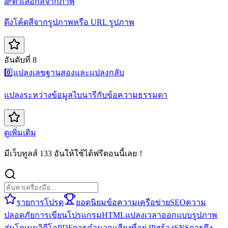
🌈
ตัวเลือกสีจากภาพ
ดึงโค้ดสีจากรูปภาพหรือ URL รูปภาพ
อันดับที่ 8
0️⃣
แปลงเลขฐานสองและแปลงกลับ
แปลงระหว่างข้อมูลไบนารีกับข้อความธรรมดา
ดูเพิ่มเติม
มีเว็บทูลส์ 133 อันให้ใช้ได้ฟรีตอนนี้เลย！
รายการโปรด
ยอดนิยม
ข้อความ
เครือข่าย
SEO
ความ
ปลอดภัย
การเขียนโปรแกรม
HTML
แปลง
เวลา
ออกแบบ
รูปภาพ
สุ่ม
โดเมน
วิดีโอ
PDF
การคำนวณ
เสียง
ที่อยู่ IP
สร้าง
SNS
การดึง