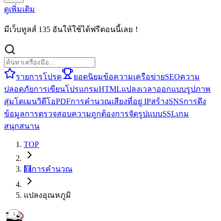
ดูเพิ่มเติม
มีเว็บทูลส์ 135 อันให้ใช้ได้ฟรีตอนนี้เลย！
รายการโปรด
ยอดนิยม
ข้อความ
เครือข่าย
SEO
ความ
ปลอดภัย
การเขียนโปรแกรม
HTML
แปลง
เวลา
ออกแบบ
รูปภาพ
สุ่ม
โดเมน
วิดีโอ
PDF
การคำนวณ
เสียง
ที่อยู่ IP
สร้าง
SNS
การดึง
ข้อมูล
การตรวจสอบความถูกต้อง
การจัดรูปแบบ
SSL
เกม
สนุกสนาน
TOP
🧮
การคำนวณ
แปลงอุณหภูมิ