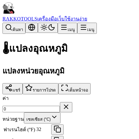
RAKKOTOOLS
เครื่องมือเว็บใช้งานง่าย
ค้นหา
เมนู
เมนู
🌡️
แปลงอุณหภูมิ
แปลงหน่วยอุณหภูมิ
แชร์
รายการโปรด
เต็มหน้าจอ
ค่า
หน่วยฐาน
เซลเซียส (°C)
32
ฟาเรนไฮต์ (°F)