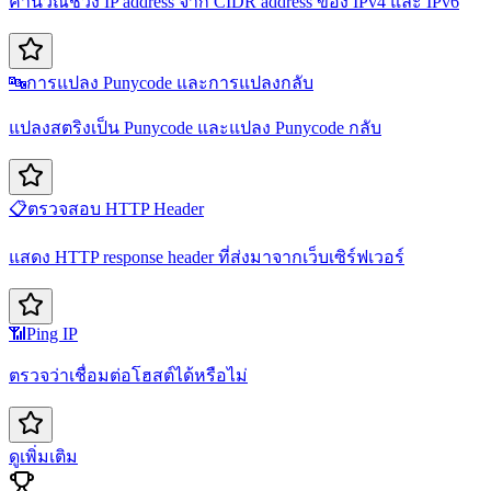
คำนวณช่วง IP address จาก CIDR address ของ IPv4 และ IPv6
🔤
การแปลง Punycode และการแปลงกลับ
แปลงสตริงเป็น Punycode และแปลง Punycode กลับ
📋
ตรวจสอบ HTTP Header
แสดง HTTP response header ที่ส่งมาจากเว็บเซิร์ฟเวอร์
📶
Ping IP
ตรวจว่าเชื่อมต่อโฮสต์ได้หรือไม่
ดูเพิ่มเติม