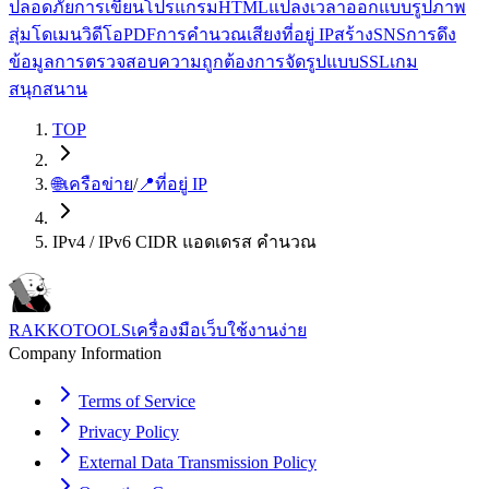
ปลอดภัย
การเขียนโปรแกรม
HTML
แปลง
เวลา
ออกแบบ
รูปภาพ
สุ่ม
โดเมน
วิดีโอ
PDF
การคำนวณ
เสียง
ที่อยู่ IP
สร้าง
SNS
การดึง
ข้อมูล
การตรวจสอบความถูกต้อง
การจัดรูปแบบ
SSL
เกม
สนุกสนาน
TOP
🌐
เครือข่าย
/
📍
ที่อยู่ IP
IPv4 / IPv6 CIDR แอดเดรส คำนวณ
RAKKOTOOLS
เครื่องมือเว็บใช้งานง่าย
Company Information
Terms of Service
Privacy Policy
External Data Transmission Policy