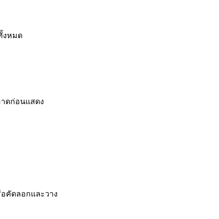
ทั้งหมด
ะอาดก่อนแสดง
รือคัดลอกและวาง