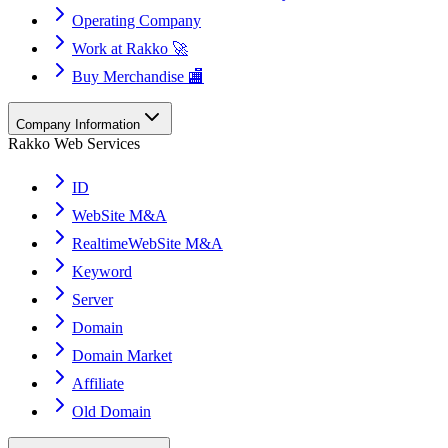
Operating Company
Work at Rakko 🚀
Buy Merchandise 🏬
Company Information
Rakko Web Services
ID
WebSite M&A
RealtimeWebSite M&A
Keyword
Server
Domain
Domain Market
Affiliate
Old Domain