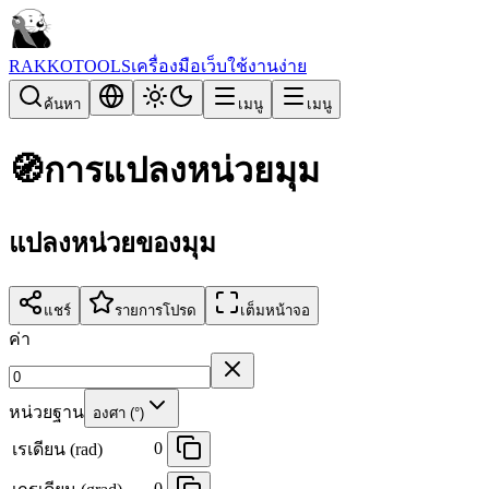
RAKKOTOOLS
เครื่องมือเว็บใช้งานง่าย
ค้นหา
เมนู
เมนู
🧭
การแปลงหน่วยมุม
แปลงหน่วยของมุม
แชร์
รายการโปรด
เต็มหน้าจอ
ค่า
หน่วยฐาน
องศา (°)
0
เรเดียน (rad)
0