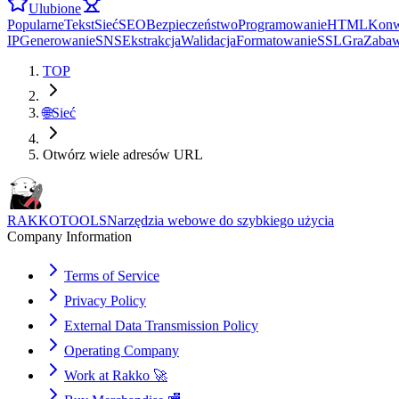
Ulubione
Popularne
Tekst
Sieć
SEO
Bezpieczeństwo
Programowanie
HTML
Konw
IP
Generowanie
SNS
Ekstrakcja
Walidacja
Formatowanie
SSL
Gra
Zaba
TOP
🌐
Sieć
Otwórz wiele adresów URL
RAKKOTOOLS
Narzędzia webowe do szybkiego użycia
Company Information
Terms of Service
Privacy Policy
External Data Transmission Policy
Operating Company
Work at Rakko 🚀