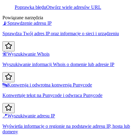
Poprawka błędu
Otwórz wiele adresów URL
Powiązane narzędzia
📡
Sprawdzenie adresu IP
Sprawdza Twój adres IP oraz informacje o sieci i urządzeniu
📇
Wyszukiwanie Whois
Wyszukiwanie informacji Whois o domenie lub adresie IP
🔤
Konwersja i odwrotna konwersja Punycode
Konwertuje tekst na Punycode i odwraca Punycode
📍
Wyszukiwanie adresu IP
Wyświetla informacje o regionie na podstawie adresu IP, hosta lub
domeny