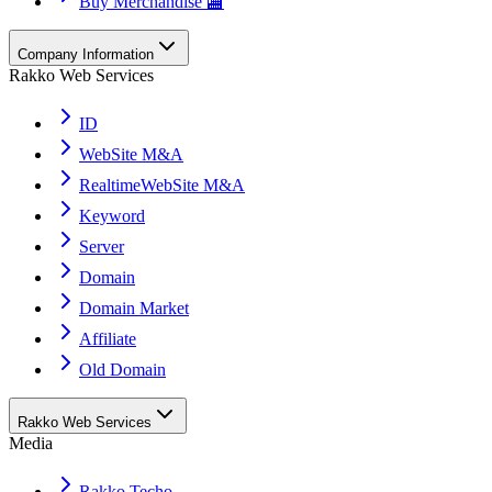
Buy Merchandise 🏬
Company Information
Rakko Web Services
ID
WebSite M&A
RealtimeWebSite M&A
Keyword
Server
Domain
Domain Market
Affiliate
Old Domain
Rakko Web Services
Media
Rakko Techo