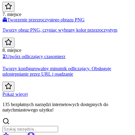
7. miejsce
👻
Tworzenie przezroczystego obrazu PNG
Tworzy obraz PNG, czyniąc wybrany kolor przezroczystym
8. miejsce
⏳
Utwórz odliczający czasomierz
Tworzy konfigurowalny minutnik odliczający. Obsługuje
udostępnianie przez URL i osadzanie
Pokaż więcej
135 bezpłatnych narzędzi internetowych dostępnych do
natychmiastowego użytku!