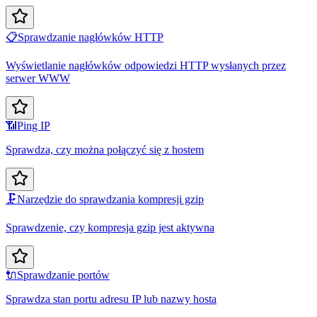
📋
Sprawdzanie nagłówków HTTP
Wyświetlanie nagłówków odpowiedzi HTTP wysłanych przez
serwer WWW
📶
Ping IP
Sprawdza, czy można połączyć się z hostem
🗜️
Narzędzie do sprawdzania kompresji gzip
Sprawdzenie, czy kompresja gzip jest aktywna
🔌
Sprawdzanie portów
Sprawdza stan portu adresu IP lub nazwy hosta