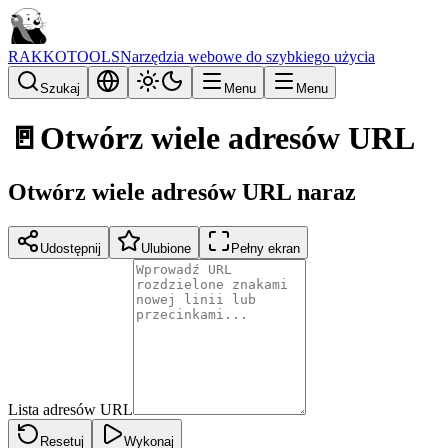
RAKKOTOOLS
Narzędzia webowe do szybkiego użycia
Szukaj
Menu
Menu
🚪
Otwórz wiele adresów URL
Otwórz wiele adresów URL naraz
Udostępnij
Ulubione
Pełny ekran
Lista adresów URL
Resetuj
Wykonaj