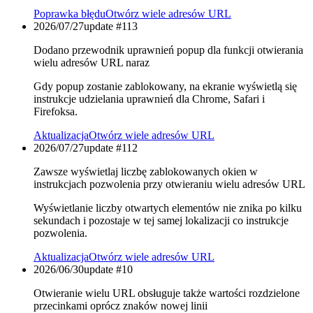
Poprawka błędu
Otwórz wiele adresów URL
2026/07/27
update #
113
Dodano przewodnik uprawnień popup dla funkcji otwierania
wielu adresów URL naraz
Gdy popup zostanie zablokowany, na ekranie wyświetlą się
instrukcje udzielania uprawnień dla Chrome, Safari i
Firefoksa.
Aktualizacja
Otwórz wiele adresów URL
2026/07/27
update #
112
Zawsze wyświetlaj liczbę zablokowanych okien w
instrukcjach pozwolenia przy otwieraniu wielu adresów URL
Wyświetlanie liczby otwartych elementów nie znika po kilku
sekundach i pozostaje w tej samej lokalizacji co instrukcje
pozwolenia.
Aktualizacja
Otwórz wiele adresów URL
2026/06/30
update #
10
Otwieranie wielu URL obsługuje także wartości rozdzielone
przecinkami oprócz znaków nowej linii