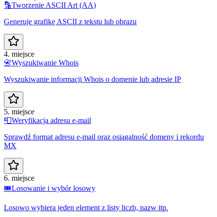
🔡
Tworzenie ASCII Art (AA)
Generuje grafikę ASCII z tekstu lub obrazu
4. miejsce
📇
Wyszukiwanie Whois
Wyszukiwanie informacji Whois o domenie lub adresie IP
5. miejsce
📮
Weryfikacja adresu e-mail
Sprawdź format adresu e-mail oraz osiągalność domeny i rekordu
MX
6. miejsce
🎟️
Losowanie i wybór losowy
Losowo wybiera jeden element z listy liczb, nazw itp.