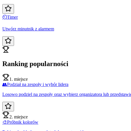
⏲️
Timer
Utwórz minutnik z alarmem
Ranking popularności
1. miejsce
👥
Podział na zespoły i wybór lidera
Losowo podziel na zespoły oraz wybierz organizatora lub przedstawic
2. miejsce
🎨
Próbnik kolorów