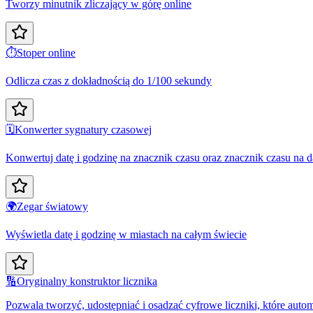
Tworzy minutnik zliczający w górę online
⏱️
Stoper online
Odlicza czas z dokładnością do 1/100 sekundy
🗓️
Konwerter sygnatury czasowej
Konwertuj datę i godzinę na znacznik czasu oraz znacznik czasu na d
🌍
Zegar światowy
Wyświetla datę i godzinę w miastach na całym świecie
🔢
Oryginalny konstruktor licznika
Pozwala tworzyć, udostępniać i osadzać cyfrowe liczniki, które auto