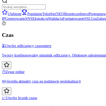
Ulubione
Popularne
Tekst
Sieć
SEO
Bezpieczeństwo
Programow
IP
Generowanie
SNS
Ekstrakcja
Walidacja
Formatowanie
SSL
Gra
Zaba
⏱️
Czas
⏳
Utwórz odliczający czasomierz
Tworzy konfigurowalny minutnik odliczający. Obsługuje udostępnian
🕒
Zegar online
Wyświetla aktualny czas na podstawie geolokalizacji
📈
Utwórz licznik czasu