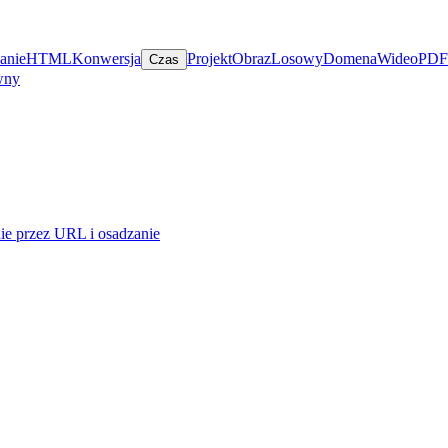
anie
HTML
Konwersja
Projekt
Obraz
Losowy
Domena
Wideo
PDF
Czas
wny
ie przez URL i osadzanie