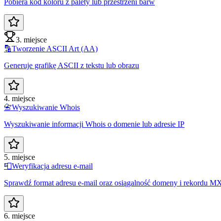
Pobiera kod koloru z palety lub przestrzeni barw
3. miejsce
🔡
Tworzenie ASCII Art (AA)
Generuje grafikę ASCII z tekstu lub obrazu
4. miejsce
📇
Wyszukiwanie Whois
Wyszukiwanie informacji Whois o domenie lub adresie IP
5. miejsce
📮
Weryfikacja adresu e-mail
Sprawdź format adresu e-mail oraz osiągalność domeny i rekordu M
6. miejsce