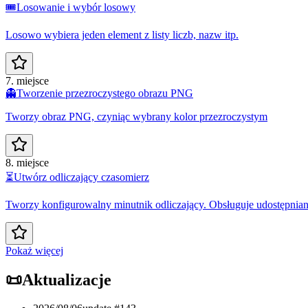
🎟️
Losowanie i wybór losowy
Losowo wybiera jeden element z listy liczb, nazw itp.
7. miejsce
👻
Tworzenie przezroczystego obrazu PNG
Tworzy obraz PNG, czyniąc wybrany kolor przezroczystym
8. miejsce
⏳
Utwórz odliczający czasomierz
Tworzy konfigurowalny minutnik odliczający. Obsługuje udostępnian
Pokaż więcej
📜
Aktualizacje