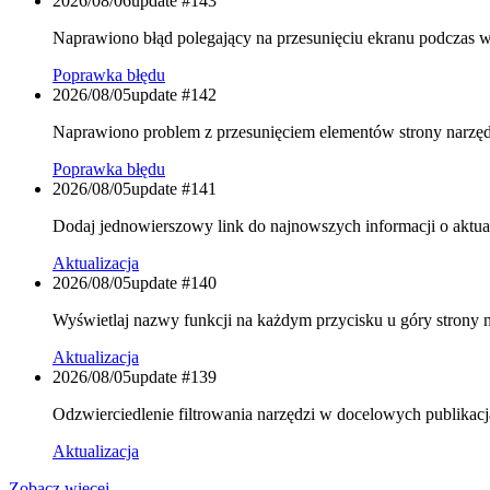
2026/08/06
update #
143
Naprawiono błąd polegający na przesunięciu ekranu podczas w
Poprawka błędu
2026/08/05
update #
142
Naprawiono problem z przesunięciem elementów strony narzęd
Poprawka błędu
2026/08/05
update #
141
Dodaj jednowierszowy link do najnowszych informacji o aktual
Aktualizacja
2026/08/05
update #
140
Wyświetlaj nazwy funkcji na każdym przycisku u góry strony n
Aktualizacja
2026/08/05
update #
139
Odzwierciedlenie filtrowania narzędzi w docelowych publikacjac
Aktualizacja
Zobacz więcej