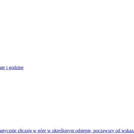
atę i godzinę
matycznie zliczają w górę w określonym odstępie, począwszy od wskaza