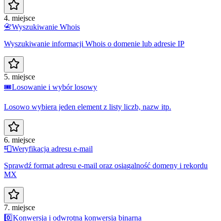
4. miejsce
📇
Wyszukiwanie Whois
Wyszukiwanie informacji Whois o domenie lub adresie IP
5. miejsce
🎟️
Losowanie i wybór losowy
Losowo wybiera jeden element z listy liczb, nazw itp.
6. miejsce
📮
Weryfikacja adresu e-mail
Sprawdź format adresu e-mail oraz osiągalność domeny i rekordu
MX
7. miejsce
0️⃣
Konwersja i odwrotna konwersja binarna