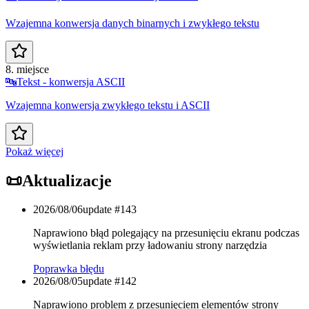
Wzajemna konwersja danych binarnych i zwykłego tekstu
8. miejsce
🔤
Tekst - konwersja ASCII
Wzajemna konwersja zwykłego tekstu i ASCII
Pokaż więcej
📜
Aktualizacje
2026/08/06
update #
143
Naprawiono błąd polegający na przesunięciu ekranu podczas
wyświetlania reklam przy ładowaniu strony narzędzia
Poprawka błędu
2026/08/05
update #
142
Naprawiono problem z przesunięciem elementów strony