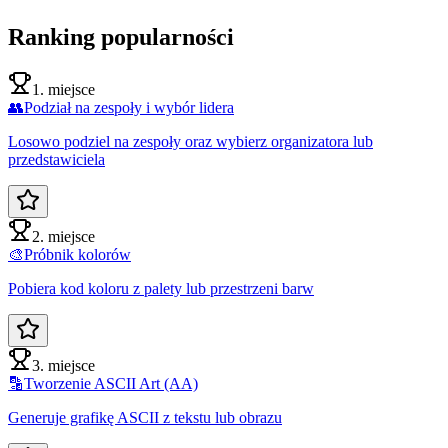
Ranking popularności
1. miejsce
👥
Podział na zespoły i wybór lidera
Losowo podziel na zespoły oraz wybierz organizatora lub
przedstawiciela
2. miejsce
🎨
Próbnik kolorów
Pobiera kod koloru z palety lub przestrzeni barw
3. miejsce
🔡
Tworzenie ASCII Art (AA)
Generuje grafikę ASCII z tekstu lub obrazu