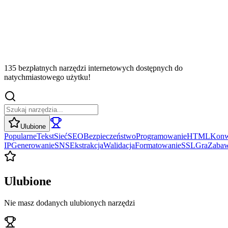
135 bezpłatnych narzędzi internetowych dostępnych do
natychmiastowego użytku!
Ulubione
Popularne
Tekst
Sieć
SEO
Bezpieczeństwo
Programowanie
HTML
Konw
IP
Generowanie
SNS
Ekstrakcja
Walidacja
Formatowanie
SSL
Gra
Zaba
Ulubione
Nie masz dodanych ulubionych narzędzi