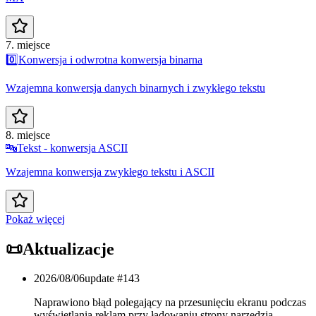
7. miejsce
0️⃣
Konwersja i odwrotna konwersja binarna
Wzajemna konwersja danych binarnych i zwykłego tekstu
8. miejsce
🔤
Tekst - konwersja ASCII
Wzajemna konwersja zwykłego tekstu i ASCII
Pokaż więcej
📜
Aktualizacje
2026/08/06
update #
143
Naprawiono błąd polegający na przesunięciu ekranu podczas
wyświetlania reklam przy ładowaniu strony narzędzia