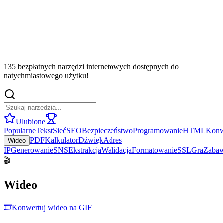
135 bezpłatnych narzędzi internetowych dostępnych do
natychmiastowego użytku!
Ulubione
Popularne
Tekst
Sieć
SEO
Bezpieczeństwo
Programowanie
HTML
Konw
PDF
Kalkulator
Dźwięk
Adres
Wideo
IP
Generowanie
SNS
Ekstrakcja
Walidacja
Formatowanie
SSL
Gra
Zaba
🎬
Wideo
🎞️
Konwertuj wideo na GIF