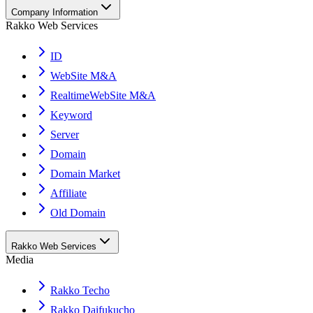
Company Information
Rakko Web Services
ID
WebSite M&A
RealtimeWebSite M&A
Keyword
Server
Domain
Domain Market
Affiliate
Old Domain
Rakko Web Services
Media
Rakko Techo
Rakko Daifukucho