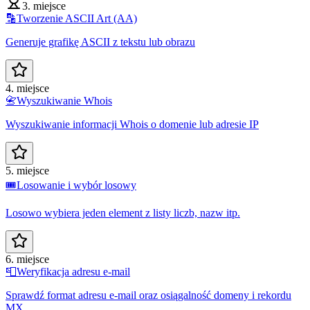
3. miejsce
🔡
Tworzenie ASCII Art (AA)
Generuje grafikę ASCII z tekstu lub obrazu
4. miejsce
📇
Wyszukiwanie Whois
Wyszukiwanie informacji Whois o domenie lub adresie IP
5. miejsce
🎟️
Losowanie i wybór losowy
Losowo wybiera jeden element z listy liczb, nazw itp.
6. miejsce
📮
Weryfikacja adresu e-mail
Sprawdź format adresu e-mail oraz osiągalność domeny i rekordu
MX