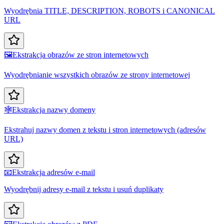
Wyodrębnia TITLE, DESCRIPTION, ROBOTS i CANONICAL
URL
🖼️
Ekstrakcja obrazów ze stron internetowych
Wyodrębnianie wszystkich obrazów ze strony internetowej
🕸️
Ekstrakcja nazwy domeny
Ekstrahuj nazwy domen z tekstu i stron internetowych (adresów
URL)
📧
Ekstrakcja adresów e-mail
Wyodrębnij adresy e-mail z tekstu i usuń duplikaty