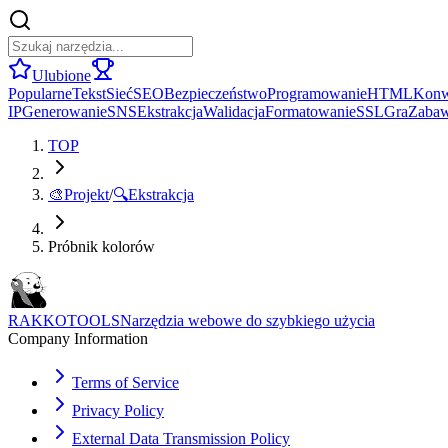
Ulubione
Popularne
Tekst
Sieć
SEO
Bezpieczeństwo
Programowanie
HTML
Konw
IP
Generowanie
SNS
Ekstrakcja
Walidacja
Formatowanie
SSL
Gra
Zaba
TOP
🎨
Projekt
/
🔍
Ekstrakcja
Próbnik kolorów
RAKKOTOOLS
Narzędzia webowe do szybkiego użycia
Company Information
Terms of Service
Privacy Policy
External Data Transmission Policy