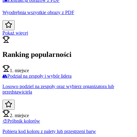
🖼️
Ekstrakcja obrazów z PDF
Wyodrębnia wszystkie obrazy z PDF
Pokaż więcej
Ranking popularności
1. miejsce
👥
Podział na zespoły i wybór lidera
Losowo podziel na zespoły oraz wybierz organizatora lub
przedstawiciela
2. miejsce
🎨
Próbnik kolorów
Pobiera kod koloru z palety lub przestrzeni barw