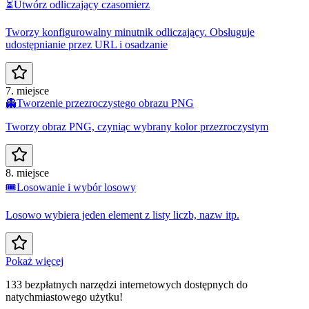
⏳
Utwórz odliczający czasomierz
Tworzy konfigurowalny minutnik odliczający. Obsługuje
udostępnianie przez URL i osadzanie
7. miejsce
👻
Tworzenie przezroczystego obrazu PNG
Tworzy obraz PNG, czyniąc wybrany kolor przezroczystym
8. miejsce
🎟️
Losowanie i wybór losowy
Losowo wybiera jeden element z listy liczb, nazw itp.
Pokaż więcej
133 bezpłatnych narzędzi internetowych dostępnych do
natychmiastowego użytku!