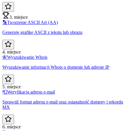
3. miejsce
🔡
Tworzenie ASCII Art (AA)
Generuje grafikę ASCII z tekstu lub obrazu
4. miejsce
📇
Wyszukiwanie Whois
Wyszukiwanie informacji Whois o domenie lub adresie IP
5. miejsce
📮
Weryfikacja adresu e-mail
Sprawdź format adresu e-mail oraz osiągalność domeny i rekordu
MX
6. miejsce