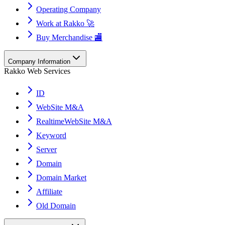
Operating Company
Work at Rakko 🚀
Buy Merchandise 🏬
Company Information
Rakko Web Services
ID
WebSite M&A
RealtimeWebSite M&A
Keyword
Server
Domain
Domain Market
Affiliate
Old Domain