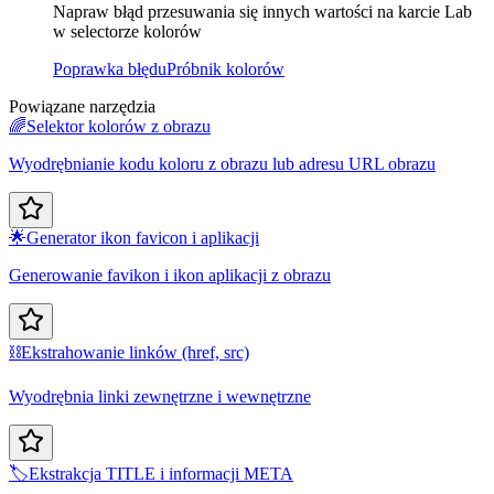
Napraw błąd przesuwania się innych wartości na karcie Lab
w selectorze kolorów
Poprawka błędu
Próbnik kolorów
Powiązane narzędzia
🌈
Selektor kolorów z obrazu
Wyodrębnianie kodu koloru z obrazu lub adresu URL obrazu
🌟
Generator ikon favicon i aplikacji
Generowanie favikon i ikon aplikacji z obrazu
⛓️
Ekstrahowanie linków (href, src)
Wyodrębnia linki zewnętrzne i wewnętrzne
🏷️
Ekstrakcja TITLE i informacji META