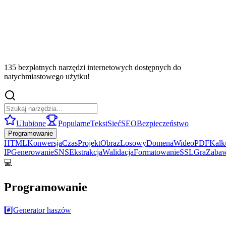
135 bezpłatnych narzędzi internetowych dostępnych do
natychmiastowego użytku!
Ulubione
Popularne
Tekst
Sieć
SEO
Bezpieczeństwo
Programowanie
HTML
Konwersja
Czas
Projekt
Obraz
Losowy
Domena
Wideo
PDF
Kalk
IP
Generowanie
SNS
Ekstrakcja
Walidacja
Formatowanie
SSL
Gra
Zaba
💻
Programowanie
#️⃣
Generator haszów