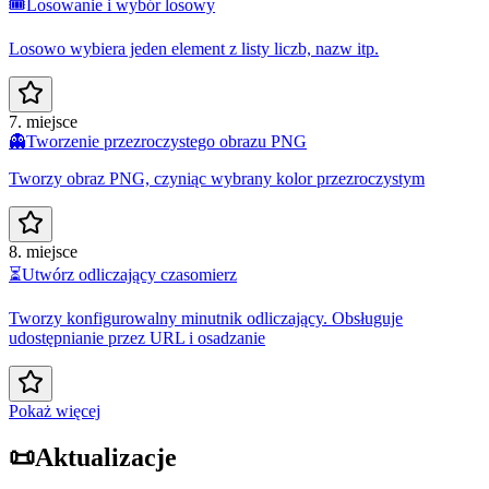
🎟️
Losowanie i wybór losowy
Losowo wybiera jeden element z listy liczb, nazw itp.
7. miejsce
👻
Tworzenie przezroczystego obrazu PNG
Tworzy obraz PNG, czyniąc wybrany kolor przezroczystym
8. miejsce
⏳
Utwórz odliczający czasomierz
Tworzy konfigurowalny minutnik odliczający. Obsługuje
udostępnianie przez URL i osadzanie
Pokaż więcej
📜
Aktualizacje