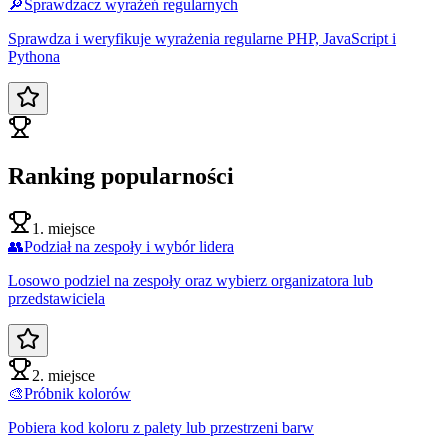
🔎
Sprawdzacz wyrażeń regularnych
Sprawdza i weryfikuje wyrażenia regularne PHP, JavaScript i
Pythona
Ranking popularności
1. miejsce
👥
Podział na zespoły i wybór lidera
Losowo podziel na zespoły oraz wybierz organizatora lub
przedstawiciela
2. miejsce
🎨
Próbnik kolorów
Pobiera kod koloru z palety lub przestrzeni barw