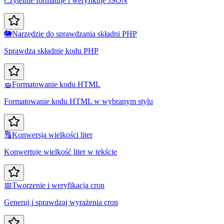
Czytelnie formatuje i weryfikuje JSON
🐘
Narzędzie do sprawdzania składni PHP
Sprawdza składnię kodu PHP
🧽
Formatowanie kodu HTML
Formatowanie kodu HTML w wybranym stylu
🔠
Konwersja wielkości liter
Konwertuje wielkość liter w tekście
📅
Tworzenie i weryfikacja cron
Generuj i sprawdzaj wyrażenia cron