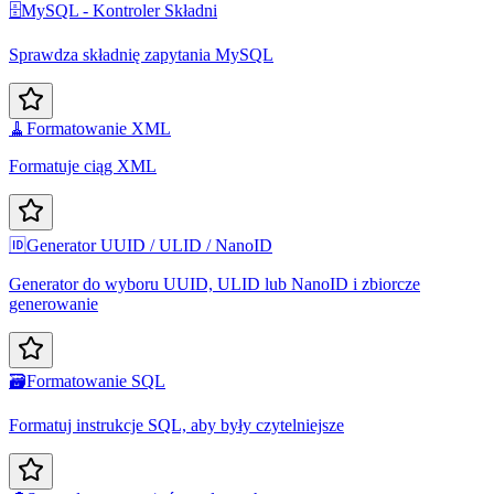
🗄️
MySQL - Kontroler Składni
Sprawdza składnię zapytania MySQL
🧹
Formatowanie XML
Formatuje ciąg XML
🆔
Generator UUID / ULID / NanoID
Generator do wyboru UUID, ULID lub NanoID i zbiorcze
generowanie
🗃️
Formatowanie SQL
Formatuj instrukcje SQL, aby były czytelniejsze