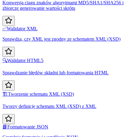
Konwersja ciągu znaków algorytmami MD5/SHA1/SHA256 i
zbiorcze generowanie wartości skrótu
✅
Walidator XML
Sprawdza, czy XML jest zgodny ze schematem XML (XSD)
🔍
Walidator HTML5
Sprawdzanie błędów składni lub formatowania HTML
🏗️
Tworzenie schematu XML (XSD)
Tworzy definicję schematu XML (XSD) z XML
📘
Formatowanie JSON