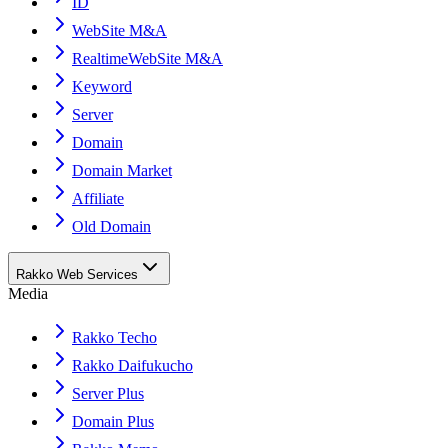
ID
WebSite M&A
RealtimeWebSite M&A
Keyword
Server
Domain
Domain Market
Affiliate
Old Domain
Rakko Web Services
Media
Rakko Techo
Rakko Daifukucho
Server Plus
Domain Plus