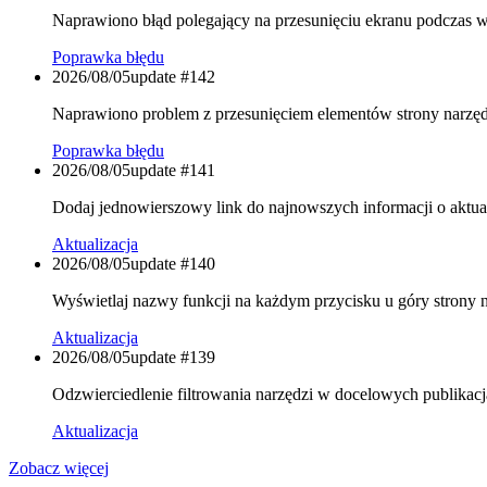
Naprawiono błąd polegający na przesunięciu ekranu podczas w
Poprawka błędu
2026/08/05
update #
142
Naprawiono problem z przesunięciem elementów strony narzęd
Poprawka błędu
2026/08/05
update #
141
Dodaj jednowierszowy link do najnowszych informacji o aktual
Aktualizacja
2026/08/05
update #
140
Wyświetlaj nazwy funkcji na każdym przycisku u góry strony n
Aktualizacja
2026/08/05
update #
139
Odzwierciedlenie filtrowania narzędzi w docelowych publikacjac
Aktualizacja
Zobacz więcej