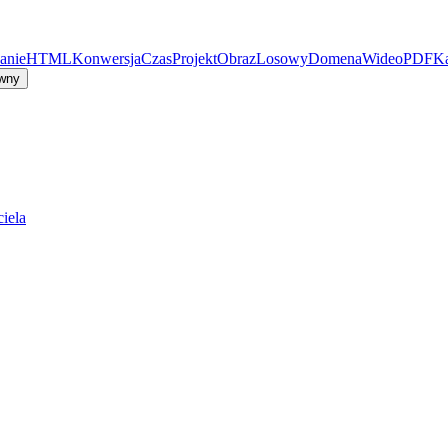
anie
HTML
Konwersja
Czas
Projekt
Obraz
Losowy
Domena
Wideo
PDF
Ka
wny
iela