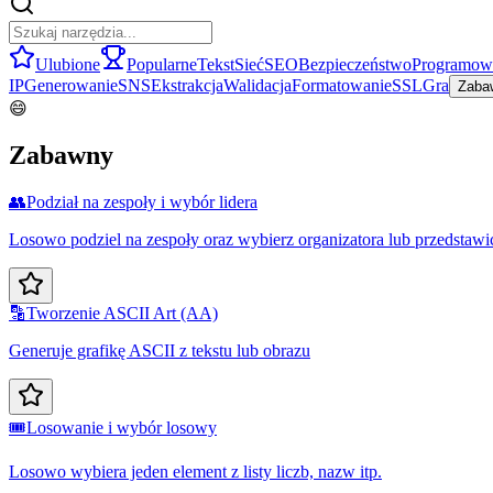
Ulubione
Popularne
Tekst
Sieć
SEO
Bezpieczeństwo
Programow
IP
Generowanie
SNS
Ekstrakcja
Walidacja
Formatowanie
SSL
Gra
Zaba
😄
Zabawny
👥
Podział na zespoły i wybór lidera
Losowo podziel na zespoły oraz wybierz organizatora lub przedstawic
🔡
Tworzenie ASCII Art (AA)
Generuje grafikę ASCII z tekstu lub obrazu
🎟️
Losowanie i wybór losowy
Losowo wybiera jeden element z listy liczb, nazw itp.