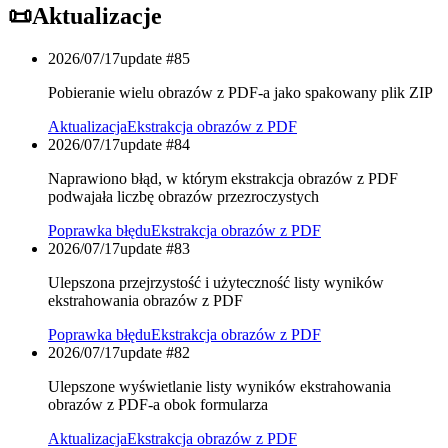
📜
Aktualizacje
2026/07/17
update #
85
Pobieranie wielu obrazów z PDF-a jako spakowany plik ZIP
Aktualizacja
Ekstrakcja obrazów z PDF
2026/07/17
update #
84
Naprawiono błąd, w którym ekstrakcja obrazów z PDF
podwajała liczbę obrazów przezroczystych
Poprawka błędu
Ekstrakcja obrazów z PDF
2026/07/17
update #
83
Ulepszona przejrzystość i użyteczność listy wyników
ekstrahowania obrazów z PDF
Poprawka błędu
Ekstrakcja obrazów z PDF
2026/07/17
update #
82
Ulepszone wyświetlanie listy wyników ekstrahowania
obrazów z PDF-a obok formularza
Aktualizacja
Ekstrakcja obrazów z PDF