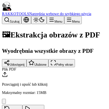
RAKKOTOOLS
Narzędzia webowe do szybkiego użycia
Szukaj
Menu
Menu
🖼️
Ekstrakcja obrazów z PDF
Wyodrębnia wszystkie obrazy z PDF
Udostępnij
Ulubione
Pełny ekran
Plik PDF
Przeciągnij i upuść lub kliknij
Maksymalny rozmiar: 15MB