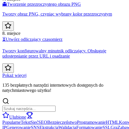
👻
Tworzenie przezroczystego obrazu PNG
Tworzy obraz PNG, czyniąc wybrany kolor przezroczystym
8. miejsce
⏳
Utwórz odliczający czasomierz
Tworzy konfigurowalny minutnik odliczający. Obsługuje
udostępnianie przez URL i osadzanie
Pokaż więcej
135 bezpłatnych narzędzi internetowych dostępnych do
natychmiastowego użytku!
Ulubione
Popularne
Tekst
Sieć
SEO
Bezpieczeństwo
Programowanie
HTML
Konw
IP
Generowanie
SNS
Ekstrakcja
Walidacja
Formatowanie
SSL
Gra
Zaba