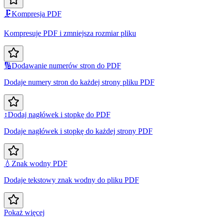
🗜️
Kompresja PDF
Kompresuje PDF i zmniejsza rozmiar pliku
🔢
Dodawanie numerów stron do PDF
Dodaje numery stron do każdej strony pliku PDF
↕️
Dodaj nagłówek i stopkę do PDF
Dodaje nagłówek i stopkę do każdej strony PDF
💧
Znak wodny PDF
Dodaje tekstowy znak wodny do pliku PDF
Pokaż więcej