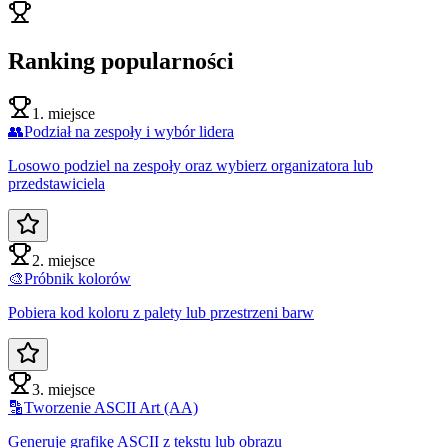
Ranking popularności
1. miejsce
👥
Podział na zespoły i wybór lidera
Losowo podziel na zespoły oraz wybierz organizatora lub
przedstawiciela
2. miejsce
🎨
Próbnik kolorów
Pobiera kod koloru z palety lub przestrzeni barw
3. miejsce
🔡
Tworzenie ASCII Art (AA)
Generuje grafikę ASCII z tekstu lub obrazu