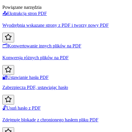
Powiązane narzędzia
📤
Ekstrakcja stron PDF
Wyodrębnia wskazane strony z PDF i tworzy nowy PDF
🗂️
Konwertowanie innych plików na PDF
Konwersja różnych plików na PDF
🔐
Ustawianie hasła PDF
Zabezpiecza PDF, ustawiając hasło
🔓
Usuń hasło z PDF
Zdejmuje blokadę z chronionego hasłem pliku PDF