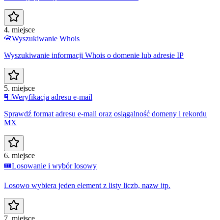
4. miejsce
📇
Wyszukiwanie Whois
Wyszukiwanie informacji Whois o domenie lub adresie IP
5. miejsce
📮
Weryfikacja adresu e-mail
Sprawdź format adresu e-mail oraz osiągalność domeny i rekordu
MX
6. miejsce
🎟️
Losowanie i wybór losowy
Losowo wybiera jeden element z listy liczb, nazw itp.
7. miejsce