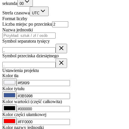
sekunda
00
Strefa czasowa
UTC
Format liczby
Liczba miejsc po przecinku
Nazwa jednostki
Symbol separatora tysięcy
Symbol przecinka dziesiętnego
Ustawienia projektu
Kolor tła
Kolor tytułu
Kolor wartości (część całkowita)
Kolor części ułamkowej
Kolor nazwy jednostki