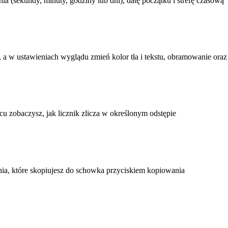
a (sekundy, minuty, godziny lub dni), datę początku i strefę czasową
y, a w ustawieniach wyglądu zmień kolor tła i tekstu, obramowanie oraz
cu zobaczysz, jak licznik zlicza w określonym odstępie
ia, które skopiujesz do schowka przyciskiem kopiowania