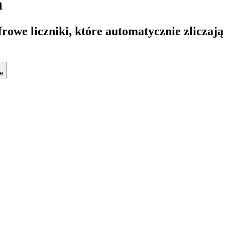
a
frowe liczniki, które automatycznie zliczaj
e