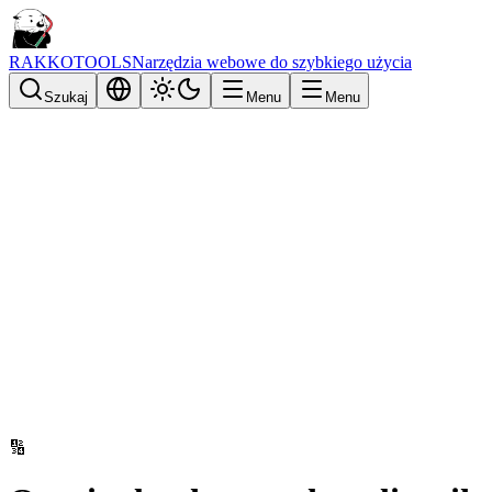
RAKKOTOOLS
Narzędzia webowe do szybkiego użycia
Szukaj
Menu
Menu
🔢