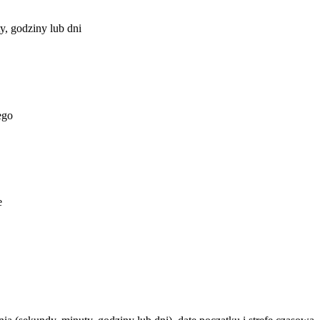
y, godziny lub dni
ego
e