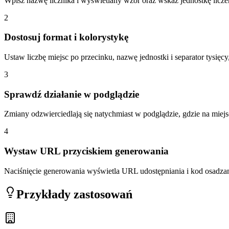
Wpisz nazwę licznika i wyświetlany wzór oraz wskaż jednostkę liczeni
2
Dostosuj format i kolorystykę
Ustaw liczbę miejsc po przecinku, nazwę jednostki i separator tysięc
3
Sprawdź działanie w podglądzie
Zmiany odzwierciedlają się natychmiast w podglądzie, gdzie na miejs
4
Wystaw URL przyciskiem generowania
Naciśnięcie generowania wyświetla URL udostępniania i kod osadzan
Przykłady zastosowań