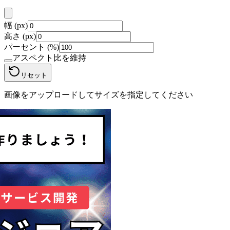
幅 (px)
高さ (px)
パーセント (%)
アスペクト比を維持
リセット
画像をアップロードしてサイズを指定してください