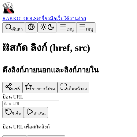
RAKKOTOOLS
เครื่องมือเว็บใช้งานง่าย
ค้นหา
เมนู
เมนู
⛓️
สกัด ลิงก์ (href, src)
ดึงลิงก์ภายนอกและลิงก์ภายใน
แชร์
รายการโปรด
เต็มหน้าจอ
ป้อน URL
รีเซ็ต
ดำเนิน
ป้อน URL เพื่อสกัดลิงก์