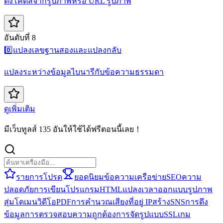
ดึงโค้ดสีจากรูปภาพหรือ URL รูปภาพ
อันดับที่ 8
0️⃣
แปลงเลขฐานสองและแปลงกลับ
แปลงระหว่างข้อมูลไบนารีกับข้อความธรรมดา
ดูเพิ่มเติม
มีเว็บทูลส์ 135 อันให้ใช้ได้ฟรีตอนนี้เลย！
รายการโปรด
ยอดนิยม
ข้อความ
เครือข่าย
SEO
ความ
ปลอดภัย
การเขียนโปรแกรม
HTML
แปลง
เวลา
ออกแบบ
รูปภาพ
สุ่ม
โดเมน
วิดีโอ
PDF
การคำนวณ
เสียง
ที่อยู่ IP
สร้าง
SNS
การดึง
ข้อมูล
การตรวจสอบความถูกต้อง
การจัดรูปแบบ
SSL
เกม