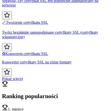
Sprawdź, czy certyfikat SSL jest poprawnie zainstalowany na
serwerze
🪄
Tworzenie certyfikatu SSL
Twórz bezpłatnie samopodpisane certyfikaty SSL (certyfikaty
własnoręczne)
♻️
Konwersja certyfikatu SSL
Konwertuj certyfikaty SSL na różne formaty
Pokaż więcej
Ranking popularności
1. miejsce