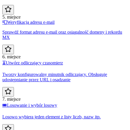
5. miejsce
📮
Weryfikacja adresu e-mail
Sprawdź format adresu e-mail oraz osiągalność domeny i rekordu
MX
6. miejsce
⏳
Utwórz odliczający czasomierz
Tworzy konfigurowalny minutnik odliczający. Obsługuje
udostępnianie przez URL i osadzanie
7. miejsce
🎟️
Losowanie i wybór losowy
Losowo wybiera jeden element z listy liczb, nazw itp.