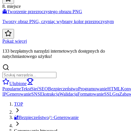
8. miejsce
👻
Tworzenie przezroczystego obrazu PNG
Tworzy obraz PNG, czyniąc wybrany kolor przezroczystym
Pokaż więcej
133 bezpłatnych narzędzi internetowych dostępnych do
natychmiastowego użytku!
Ulubione
Popularne
Tekst
Sieć
SEO
Bezpieczeństwo
Programowanie
HTML
Konw
IP
Generowanie
SNS
Ekstrakcja
Walidacja
Formatowanie
SSL
Gra
Zaba
TOP
🔐
Bezpieczeństwo
/
✨
Generowanie
Generowanie htpasswd