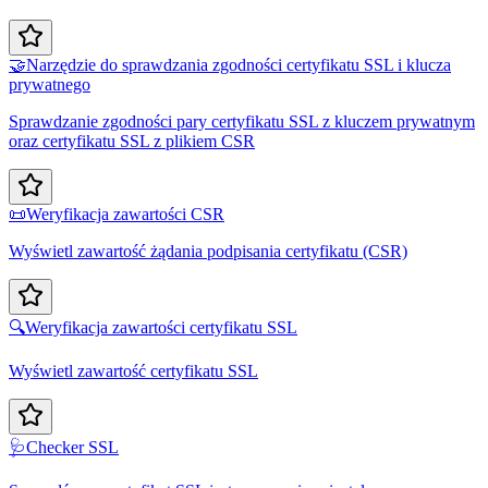
🤝
Narzędzie do sprawdzania zgodności certyfikatu SSL i klucza
prywatnego
Sprawdzanie zgodności pary certyfikatu SSL z kluczem prywatnym
oraz certyfikatu SSL z plikiem CSR
📜
Weryfikacja zawartości CSR
Wyświetl zawartość żądania podpisania certyfikatu (CSR)
🔍
Weryfikacja zawartości certyfikatu SSL
Wyświetl zawartość certyfikatu SSL
🩺
Checker SSL