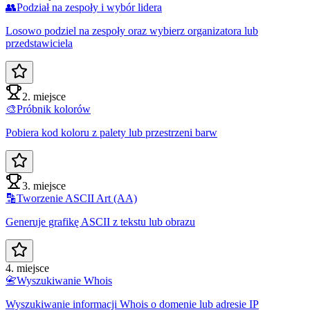
👥
Podział na zespoły i wybór lidera
Losowo podziel na zespoły oraz wybierz organizatora lub
przedstawiciela
2. miejsce
🎨
Próbnik kolorów
Pobiera kod koloru z palety lub przestrzeni barw
3. miejsce
🔡
Tworzenie ASCII Art (AA)
Generuje grafikę ASCII z tekstu lub obrazu
4. miejsce
📇
Wyszukiwanie Whois
Wyszukiwanie informacji Whois o domenie lub adresie IP