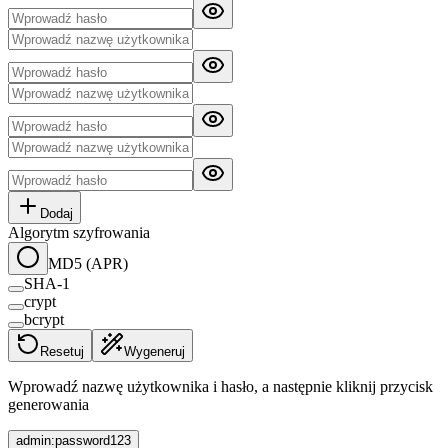
Dodaj
Algorytm szyfrowania
MD5 (APR)
SHA-1
crypt
bcrypt
Resetuj
Wygeneruj
Wprowadź nazwę użytkownika i hasło, a następnie kliknij przycisk
generowania
admin:password123