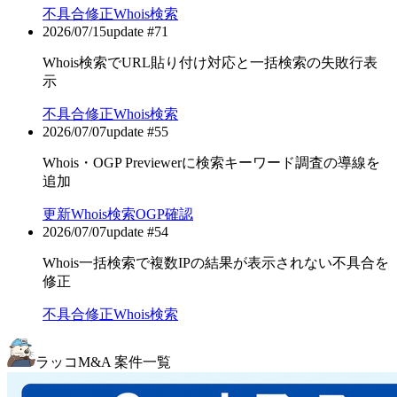
不具合修正
Whois検索
2026/07/15
update #
71
Whois検索でURL貼り付け対応と一括検索の失敗行表
示
不具合修正
Whois検索
2026/07/07
update #
55
Whois・OGP Previewerに検索キーワード調査の導線を
追加
更新
Whois検索
OGP確認
2026/07/07
update #
54
Whois一括検索で複数IPの結果が表示されない不具合を
修正
不具合修正
Whois検索
ラッコM&A 案件一覧