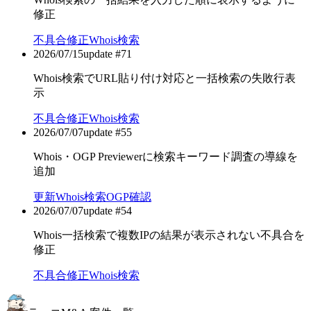
修正
不具合修正
Whois検索
2026/07/15
update #
71
Whois検索でURL貼り付け対応と一括検索の失敗行表
示
不具合修正
Whois検索
2026/07/07
update #
55
Whois・OGP Previewerに検索キーワード調査の導線を
追加
更新
Whois検索
OGP確認
2026/07/07
update #
54
Whois一括検索で複数IPの結果が表示されない不具合を
修正
不具合修正
Whois検索