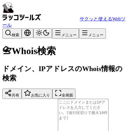
サクッと使えるWebツ
ール
検索
メニュー
メニュー
📇
Whois検索
ドメイン、IPアドレスのWhois情報の
検索
共有
お気に入り
全画面