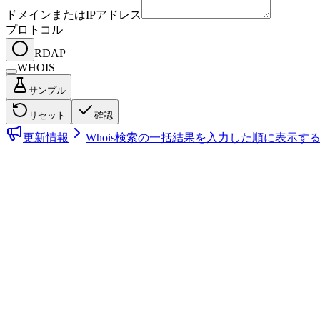
ドメインまたはIPアドレス
プロトコル
RDAP
WHOIS
サンプル
リセット
確認
更新情報
Whois検索の一括結果を入力した順に表示す