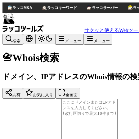
ラッコM&A
ラッコキーワード
ラッコサーバー
ラ
サクッと使えるWebツー
検索
メニュー
メニュー
📇
Whois検索
ドメイン、IPアドレスのWhois情報の検
共有
お気に入り
全画面